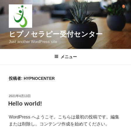
コ
ン
テ
ン
ツ
ヒプノセラピー受付センター
へ
Just another WordPress site
ス
キ
メニュー
ッ
プ
投稿者:
HYPNOCENTER
投
2021年4月13日
稿
Hello world!
日:
WordPress へようこそ。こちらは最初の投稿です。編集
または削除し、コンテンツ作成を始めてください。